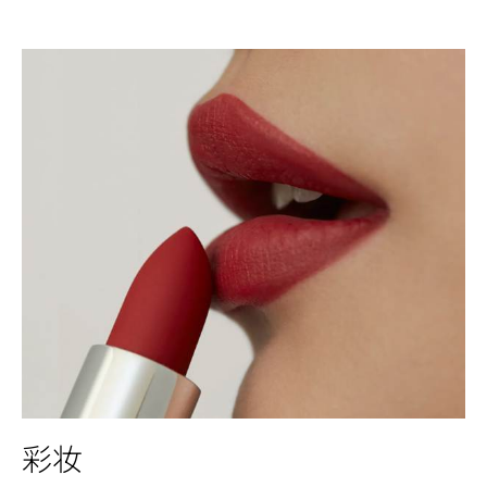
FIND OUT MORE
彩妆