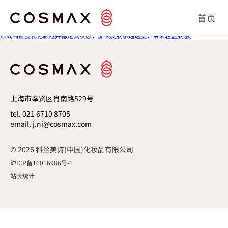
赋予油滴柔韧性，令其深层渗透，为肌肤带来卓越保湿与油脂特有的滋养感。
文章导航
首页
Previous post
形成高密度乳化颗粒并稳定其状态，加快皮肤渗透速度，带来轻盈肤感。
上海市奉贤区肖南路529号
tel. 021 6710 8705
email. j.ni@cosmax.com
© 2026 科丝美诗(中国)化妆品有限公司
沪ICP备16016986号-1
站长统计