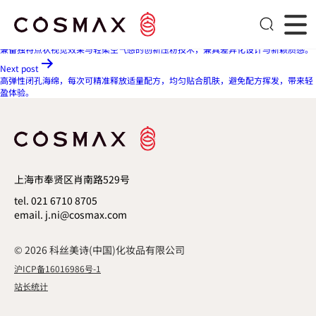
融合护肤功能与柔滑妆感的高端复合型乳化技术。
文章导航
Previous post
兼备独特点状视觉效果与轻柔空气感的创新压粉技术，兼具差异化设计与新颖质感。
Next post
高弹性闭孔海绵，每次可精准释放适量配方，均匀贴合肌肤，避免配方挥发，带来轻
盈体验。
上海市奉贤区肖南路529号
tel. 021 6710 8705
email. j.ni@cosmax.com
© 2026 科丝美诗(中国)化妆品有限公司
沪ICP备16016986号-1
站长统计