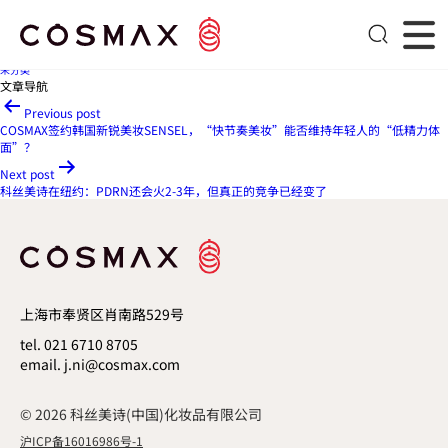
获上海市设计创新中心认定，科丝美诗如何构建美妆全链路创新体系
Published
2026年5月21日
By
seadmin
Categorized as
未分类
文章导航
Previous post
COSMAX签约韩国新锐美妆SENSEL，“快节奏美妆”能否维持年轻人的“低精力体
面”？
Next post
科丝美诗在纽约：PDRN还会火2-3年，但真正的竞争已经变了
上海市奉贤区肖南路529号
tel. 021 6710 8705
email. j.ni@cosmax.com
© 2026 科丝美诗(中国)化妆品有限公司
沪ICP备16016986号-1