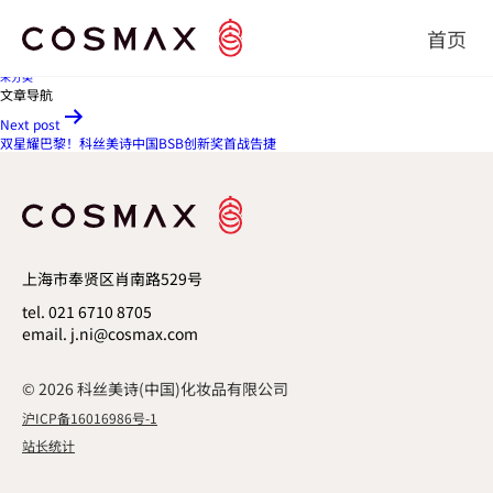
零存在？科丝美诗冰感防晒“天花板”强势来袭！
Published
2026年4月15日
By
首页
seadmin
Categorized as
未分类
文章导航
Next post
双星耀巴黎！科丝美诗中国BSB创新奖首战告捷
上海市奉贤区肖南路529号
tel. 021 6710 8705
email. j.ni@cosmax.com
© 2026 科丝美诗(中国)化妆品有限公司
沪ICP备16016986号-1
站长统计